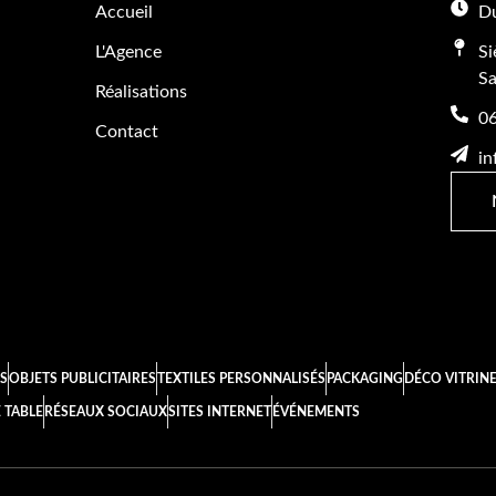
Accueil
Du
L'Agence
Si
Sa
Réalisations
06
Contact
in
S
OBJETS PUBLICITAIRES
TEXTILES PERSONNALISÉS
PACKAGING
DÉCO VITRIN
 TABLE
RÉSEAUX SOCIAUX
SITES INTERNET
ÉVÉNEMENTS